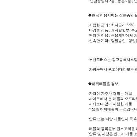
인감증명서 2통 , 등본 2통 ,
◆현금 이용시에는 신분증만 들
저렴한 금리 : 최저금리 6.9%~
다양한 상품 : 캐피탈할부, 
편리한 이용 : 금융계약에서
신속한 계약 : 당일승인 , 당
부천모터스는 광고등록시스템을
차량구매시 광고에대한모든 정
◆허위매물을 경보
가격이 자주 변경되는 매물
사이트에서 본 매물과 오프라
시세보다 많이 저렴한 매물
* 요즘 허위매물이 극성입니
압류 또는 저당 매물인지 꼭 
매물의 등록원부 원부조회를 이
압류 및 저당은 반드시 매물 