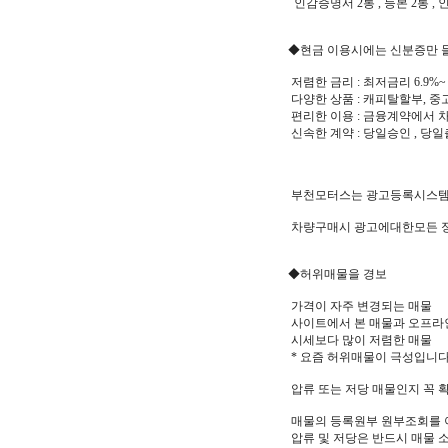
인감증명서 2통 , 등본 2통 ,
◆현금 이용시에는 신분증만 들
저렴한 금리 : 최저금리 6.9%~
다양한 상품 : 캐피탈할부, 
편리한 이용 : 금융계약에서
신속한 계약 : 당일승인 , 당
부천모터스는 광고등록시스템을
차량구매시 광고에대한모든 정
◆허위매물을 경보
가격이 자주 변경되는 매물
사이트에서 본 매물과 오프라
시세보다 많이 저렴한 매물
* 요즘 허위매물이 극성입니
압류 또는 저당 매물인지 꼭 
매물의 등록원부 원부조회를 이
압류 및 저당은 반드시 매물 