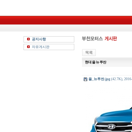
공지사항
자유게시판
현대 올 뉴 투싼
올_뉴투싼.jpg
(42.7K), 20