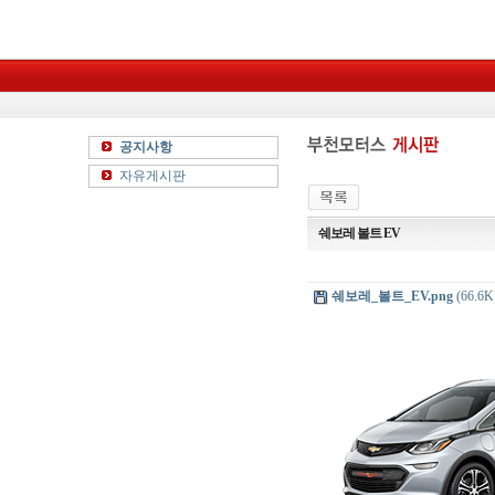
공지사항
자유게시판
쉐보레 볼트 EV
쉐보레_볼트_EV.png
(66.6