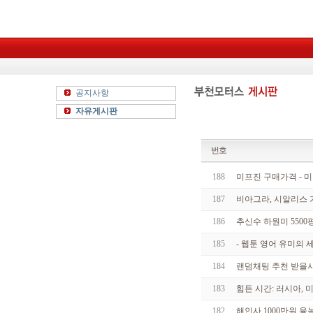
공지사항
자유게시판
번호
188
미­프진 구매가격 - 
187
비아그라, 시알리스 가
186
추신수 하원미 5500
185
- 웹툰 영어 유미의 세
184
랜덤채팅 추천 받을사람
183
힘든 시간: 러시아, 
182
해인사 1000만원 윷놀