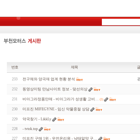
번호
제목
233
전구체와 양극재 업계 현황 분석
232
동영상미팅 만남사이트 정보 - 맞선의상
231
비아그라정품만매 - 비아그라가 성생활 고비…
(2)
230
미프진 MIFEGYNE - 임신 약물중절 상담
229
약국찾기 - LikkLy
228
- tvtok.top
227
미프진 구매 1위 - 우먼온리원 - 낙태알약 구…