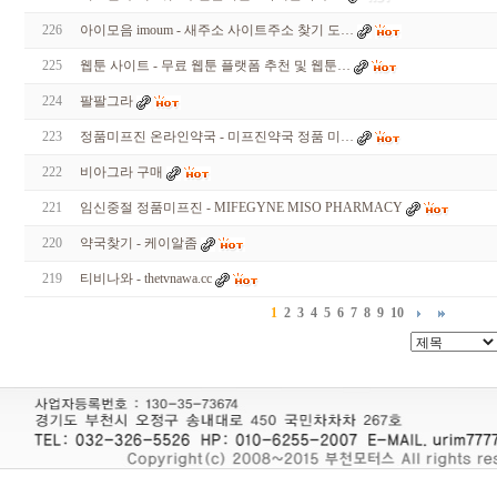
226
아이모음 imoum - 새주소 사이트주소 찾기 도…
225
웹툰 사이트 - 무료 웹툰 플랫폼 추천 및 웹툰…
224
팔팔그라
223
정품미프진 온라인약국 - 미프진약국 정품 미…
222
비아그라 구매
221
임신중절 정품미프진 - MIFEGYNE MISO PHARMACY
220
약국찾기 - 케이알좀
219
티비나와 - thetvnawa.cc
1
2
3
4
5
6
7
8
9
10