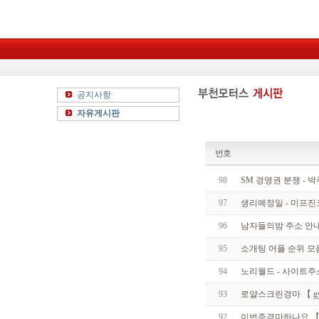
공지사항
자유게시판
번호
98
SM 경영권 분쟁 - 
97
생리예정일 - 미프진
96
남자들의밤 주소 안내 -
95
소개팅 어플 순위 모음 T
94
노리월드 - 사이트주
93
로얄스크린경마 【 gye
92
이번주경마하나요 【 rac