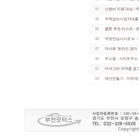
91
난방비 지원 대상 - 
90
주택담보사업자대출 분
89
웹툰 추천 리스트 - 
88
무료만남사이트.kr - 인­
87
마사회 '온라인 경마 【 
86
주소퐁 - 사이트주소
85
비아그라 의약품 광
84
애인만들기 - 마­포­애­