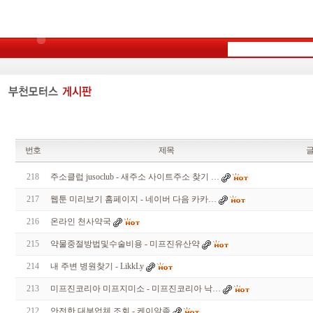
번호
제목
218
주소클럽 jusoclub - 새주소 사이트주소 찾기 …
217
웹툰 미리보기 홈페이지 - 네이버 다음 카카…
216
온라인 천사약국
215
약물중절방법및수술비용 - 미프진유산약
214
내 주변 병원찾기 - LikkLy
213
미프진코리아 미프지미소 - 미프진코리아 낙…
212
안전한 대부업체 조회 - 케이알좀