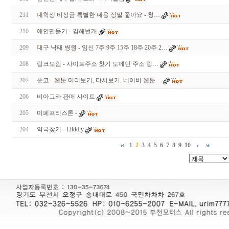
211
대학생 비상금 특별한 내용 정말 좋아요 - 청…
210
애인만들기 - 김­해­번­개
209
대구 낙태 병원 - 임신 7주 9주 15주 18주 20주 2…
208
링크모임 - 사이트주소 찾기 도메인 주소 링…
207
툰코 - 웹툰 미리보기, 다시보기, 네이버 웹툰…
206
비아그라 판매 사이트
205
미페프리스톤 -
204
약국찾기 - LikkLy
1
2
3
4
5
6
7
8
9
10