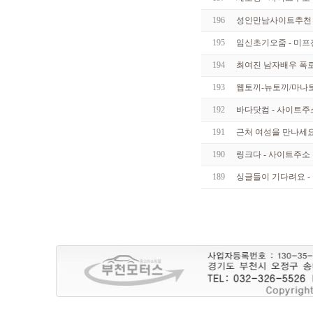
196
성인만남사이트추천 
195
임신초기오줌 - 미프
194
최여진 남자배우 폭로
193
웹토끼-뉴토끼/마나토
192
바다닷컴 - 사이트주
191
근처 여성을 만나세요 -
190
링크다 - 사이트주소
189
싱글들이 기다려요 - 친­