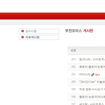
공지사항
자유게시판
번호
203
링크나라 - 사이트주
202
북토끼 웹토끼/뉴토
201
비아스타
200
"24시간 Care" 수
199
무료 영화 다시보기 다운
198
웹토끼-뉴토끼/마나토
197
세모링 - 사이트주소