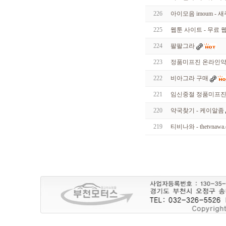
226
아이모음 imoum -
225
웹툰 사이트 - 무료 
224
팔팔그라
223
정품미프진 온라인약국
222
비아그라 구매
221
임신중절 정품미프진 - 
220
약국찾기 - 케이알좀
219
티비나와 - thetvnawa.