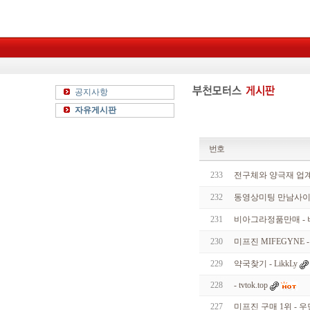
공지사항
자유게시판
번호
233
전구체와 양극재 업계
232
동영상미팅 만남사이트
231
비아그라정품만매 -
230
미프진 MIFEGYNE
229
약국찾기 - LikkLy
228
- tvtok.top
227
미프진 구매 1위 - 