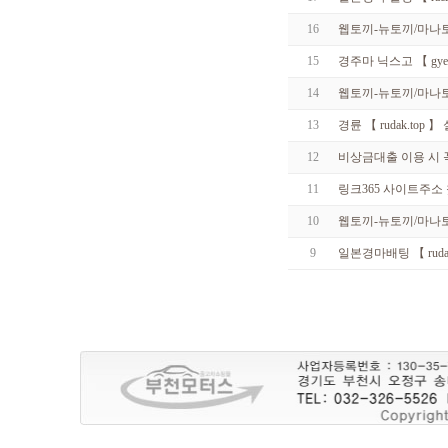
16
웹토끼-뉴토끼/마나토
15
경주마 닉스고 【 gye
14
웹토끼-뉴토끼/마나토
13
경륜 【 rudak.to
12
비상금대출 이용 시 
11
링크365 사이트주소
10
웹토끼-뉴토끼/마나토
9
일본경마배팅 【 rud