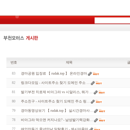
번호
제목
83
경마공원 입장료 【 rudak.top 】 온라인경마
82
링크다모임 - 사이트주소 찾기 도메인 주소 …
81
발기부전 치료제 비아그라 vs 시알리스, 뭐가 …
80
주소친구 - 사이트주소 찾기 도메인 주소 링…
79
경마동영상보기 【 rudak.top 】 실시간경마사…
78
비아그라 먹으면 커지나요? - 남성발기력강화…
77
애인만들기 중년만남 일탈후기 - 섹시아줌마