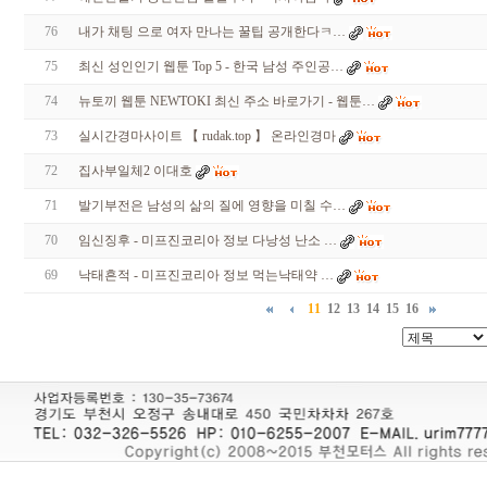
76
내가 채팅 으로 여자 만나는 꿀팁 공개한다ㅋ…
75
최신 성인인기 웹툰 Top 5 - 한국 남성 주인공…
74
뉴토끼 웹툰 NEWTOKI 최신 주소 바로가기 - 웹툰…
73
실시간경마사이트 【 rudak.top 】 온라인경마
72
집사부일체2 이대호
71
발기부전은 남성의 삶의 질에 영향을 미칠 수…
70
임신징후 - 미프진코리아 정보 다낭성 난소 …
69
낙태흔적 - 미프진코리아 정보 먹는낙태약 …
11
12
13
14
15
16