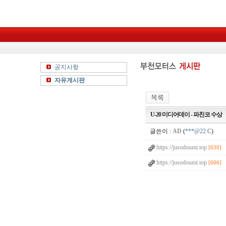
공지사항
자유게시판
U-20 미디어데이 - 파친코 수상
글쓴이 :
AD
(
***@22.C
)
https://jusodoumi.top
[630]
https://jusodoumi.top
[606]
5