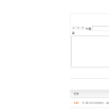
9
4
2
5
2
4
4
9
이름
2
글
0
2
6
5
1
7
2
1
0
7
2
9
6
1
8
7
1
번호
1
7
2
143
U-20 미디어데이 - 
8