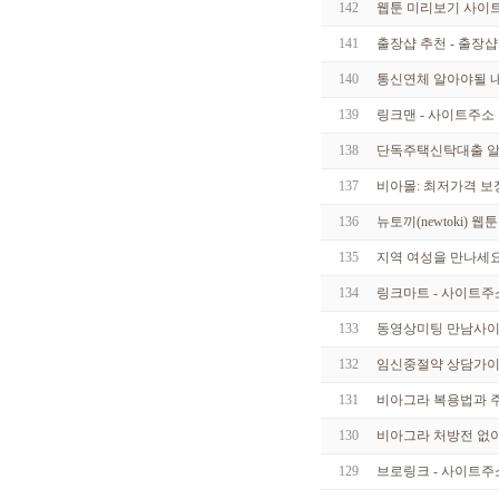
2
142
웹툰 미리보기 사이트
1
1
141
출장샵 추천 - 출장샵
1
9
140
통신연체 알아야될 내
0
8
139
링크맨 - 사이트주소
1
1
138
단독주택신탁대출 알
2
9
137
비아몰: 최저가격 보
7
1
6
136
뉴토끼(newtoki) 
4
4
135
지역 여성을 만나세요 - 
5
9
134
링크마트 - 사이트주
5
7
133
동영상미팅 만남사이트 
3
5
132
임신중절약 상담가이드
1
7
131
비아그라 복용법과 주
2
0
130
비아그라 처방전 없이 
4
8
129
브로링크 - 사이트주
6
2