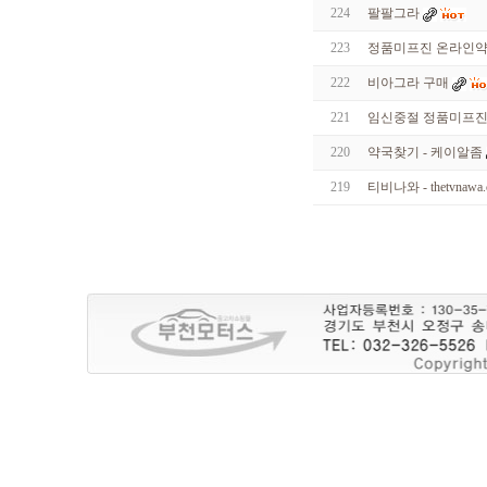
224
팔팔그라
k
o
u
223
정품미프진 온라인약국
u
3
222
비아그라 구매
1
캔
221
임신중절 정품미프진 - 
디
약
220
약국찾기 - 케이알좀
국
a
219
티비나와 - thetvnawa.
l
v
m
w
l
s
2
4
시
간
대
출
비
아
마
켓
v