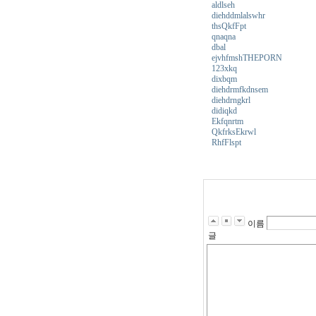
aldlseh
diehddmlalswhr
thsQkfFpt
qnaqna
dbal
ejvhfmshTHEPORN
123xkq
dixbqm
diehdrmfkdnsem
diehdrngkrl
didiqkd
Ekfqnrtm
QkfrksEkrwl
RhfFlspt
w
w
w.
m
g
e
이름
8
글
7
0.
c
o
m
g
k
s