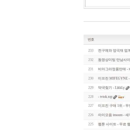
k
d
i
r
r
n
r
m.
y
번호
a
n
233
전구체와 양극재 업계
o
7
232
동영상미팅 만남사이트
7.
c
o
231
비아그라정품만매 -
m
실
230
미프진 MIFEGYNE
시
간
229
약국찾기 - LikkLy
무
228
- tvtok.top
료
채
227
미프진 구매 1위 - 
팅
m
226
아이모음 imoum -
i
f
225
웹툰 사이트 - 무료 
e
8