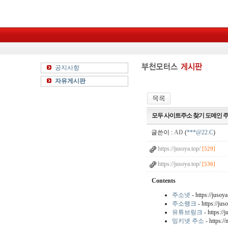
공지사항
자유게시판
모두 사이트주소 찾기 도메인 주
글쓴이 :
AD
(
***@22.C
)
https://jusoya.top/
[529]
https://jusoya.top/
[536]
Contents
주소넷
- https://jusoya
주소랭크
- https://jus
유튜브링크
- https://j
밍키넷 주소
- https://