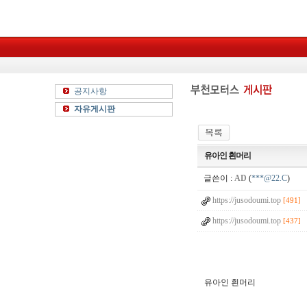
공지사항
자유게시판
유아인 흰머리
글쓴이 :
AD
(
***@22.C
)
https://jusodoumi.top
[491]
https://jusodoumi.top
[437]
유아인 흰머리
g
k