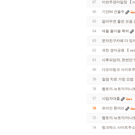
67
이번주경마일정 【 ru
r
m
66
기안84 건물주
f
k
65
알아두면 좋은 모음 강릉친
v
k
s
64
애플 폴더블 특허
m
s
63
문­자­친­구­카­페 다
r
h
62
과천 경마공원 【 raci
t
t
61
사후피임약, 한번만
l
d
60
다모아링크 사이트주
k
f
59
질염 치료 가정 요법
F
l
58
웹토끼-뉴토끼/마나토
t
m
r
57
사업자대출
n
d
56
유아인 흰머리
l
q
55
웹토끼-뉴토끼/마나토
c
j
54
링크박스 사이트주소 
q
l