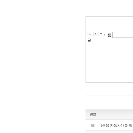
s
k
d
i
r
r
n
r
이름
g
글
k
s
k
d
i
r
r
n
r
q
l
d
k
r
m
f
k
번호
q
l
68
1금융 자동차대출 직
d
k