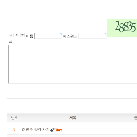
s
k
d
i
r
r
n
r
이름
패스워드
t
글
l
d
k
f
F
l
t
m
r
n
d
l
q
c
j
q
l
번호
제목
d
k
8
최민수 40억 사기
r
m