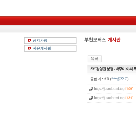
공지사항
자유게시판
SM 경영권 분쟁 - 박주미 아씨 
글쓴이 :
AD
(
***@22.C
)
https://jusodoumi.top
[490]
https://jusodoumi.top
[434]
4