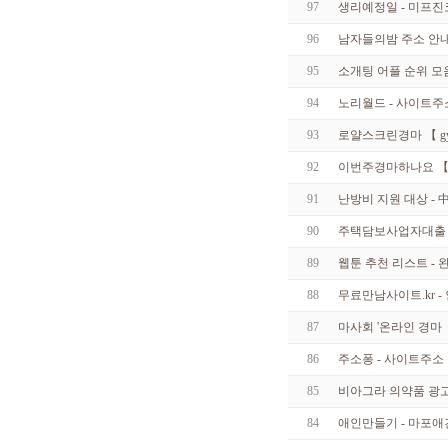
0
97
생리예정일 - 미프진
2
6
96
남자들의밤 주소 안내 -
8
2
95
소개팅 어플 순위 모음 T
5
5
94
노리월드 - 사이트주
1
3
93
로얄스크린경마 【 gye
1
7
92
이번주경마하나요 【 rac
8
6
5
91
난방비 지원 대상 - 
1
2
90
주택담보사업자대출 분
3
4
89
웹툰 추천 리스트 - 
2
8
88
무료만남사이트.kr - 인­
2
5
87
마사회 '온라인 경마 【 
1
2
86
주소퐁 - 사이트주소
2
2
85
비아그라 의약품 광
4
6
84
애인만들기 - 마­포­애­
4
2