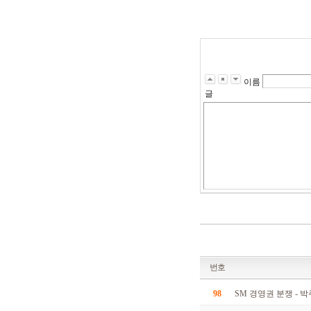
8
4
6
3
3
9
6
5
이름
0
글
8
2
2
6
5
4
7
4
4
8
7
2
8
6
1
5
5
번호
1
3
5
98
SM 경영권 분쟁 - 
3