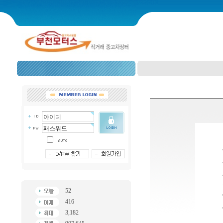
52
416
3,182