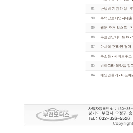
91
난방비 지원 대상 - 
90
주택담보사업자대출 분
89
웹툰 추천 리스트 - 
88
무료만남사이트.kr - 인­
87
마사회 '온라인 경마 【 
86
주소퐁 - 사이트주소
85
비아그라 의약품 광
84
애인만들기 - 마­포­애­