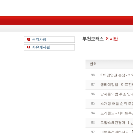
공지사항
자유게시판
번호
98
SM 경영권 분쟁 - 
97
생리예정일 - 미프진
96
남자들의밤 주소 안내 -
95
소개팅 어플 순위 모음 T
94
노리월드 - 사이트주
93
로얄스크린경마 【 gye
92
이번주경마하나요 【 rac