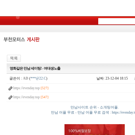
영화같은 만남 세이팅! - 여­대­생­노­출
글쓴이 :
AD
(
***@22.C
)
날짜: 23-12-04 18:15
https://evenday.top
[527]
https://evenday.top
[547]
만남사이트 순위 - 소개팅어플.
만남 어플 무료 - 만남 어플 무료 검색 : https://evenday.t