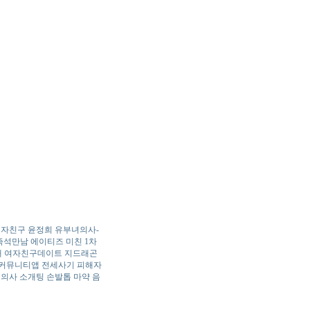
­자­친­구
윤정희
유­부­녀­의­사­
즉­석­만­남
에이티즈 미친 1차
해
여­자­친­구­데­이­트
지드래곤
커­뮤­니­티­앱
전세사기 피해자
 의사 소개팅
손발톱 마약 음