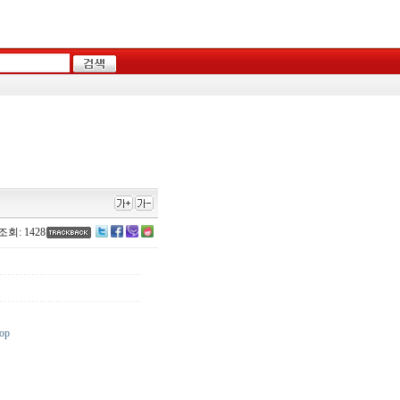
조회: 1428
op