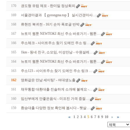
170
권도형 유럽 체포 - 한미일 정상회의
169
서울경마결과 【 gyeongma.top 】 실시간경마사…
168
류현진 복귀전 - 16기 순자 폭로글 반박
167
뉴토끼 웹툰 NEWTOKI 최신 주소 바로가기 - 웹툰…
166
주소체크 - 사이트주소 찾기 도메인 주소 링…
165
1km - 동네 친구, 소모임, 이성만남 - 수원설레…
164
뉴토끼 웹툰 NEWTOKI 최신 주소 바로가기 - 웹툰…
163
주소123 - 사이트주소 찾기 도메인 주소 링크 …
162
영화같은 만남 세이팅! - 여­대­생­노­출
161
채무통합 대환대출 진솔하게 소개해 볼께요 -…
160
임산부에게 안좋은음식 - 미프진 가격 중절…
159
환승대출 다양한 정보 확인해 봅시다 - 햇살…
1
2
3
4
5
6
7
8
9
10