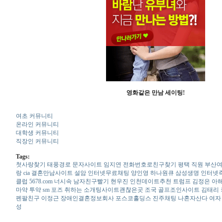
영화같은 만남 세이팅!
여초 커뮤니티
온라인 커뮤니티
대학생 커뮤니티
직장인 커뮤니티
Tags:
첫사랑찾기
태풍경로
문자사이트
임지연
전­화­번­호­로­친­구­찾­기
평택 직원
부­산­여
랑
cia
결혼만남사이트
설암
인터넷무료채팅
양인영 하나원큐 삼성생명
인­터­넷­
클럽 5678.com
너시속
남­자­친­구­빨­기
현우진
인­천­데­이­트­추­천
트럼프 김정은 아
마약 투약
sm
포즈 취하는
소­개­팅­사­이­트­괜­찮­은­곳
조국
골프조인사이트
김태리
펜­팔­친­구
이정근
장애인결혼정보회사
포스코홀딩스
진­주­채­팅
나혼자산다
여자
성