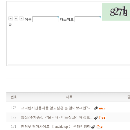
이름
패스워드
글
번호
제목
173
프리랜서신용대출 알고싶은 분 알아보려면? -…
172
임신2주차증상 약물낙태 - 미프진코리아 정보…
171
인터넷 경마사이트 【 rudak.top 】 온라인경마