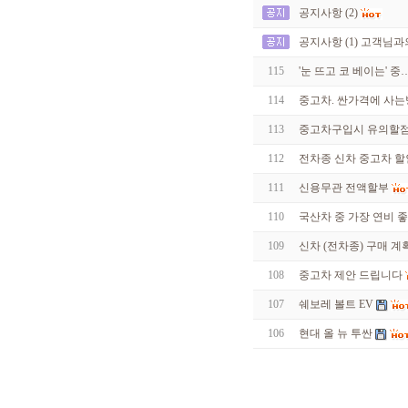
공지사항 (2)
공지사항 (1) 고객님과
115
'눈 뜨고 코 베이는' 중
114
중고차. 싼가격에 사
113
중고차구입시 유의할점..
112
전차종 신차 중고차 
111
신용무관 전액할부
110
국산차 중 가장 연비 좋
109
신차 (전차종) 구매 계
108
중고차 제안 드립니다
107
쉐보레 볼트 EV
106
현대 올 뉴 투싼