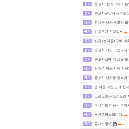
중고차. 싼가격에 사
중고차구입시 유의할점..
전차종 신차 중고차 
신용무관 전액할부
신차 (전차종) 구매 계
중고차 제안 드립니다
중고차살때 이 글을 보
허위.미끼.낚시에 당하
중고차 전차종 딜러가
전 차종 매입,판매 합니
코란도밴,무쏘스포츠 
※사이트 이용시 주의
부천모터스입니다.
공지사항(3)