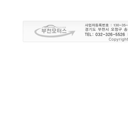
7
1
3
4
0
2
3
8
2
1
4
5
2
8
8
3
3
3
7
9
6
2
3
6
6
1
9
9
1
1